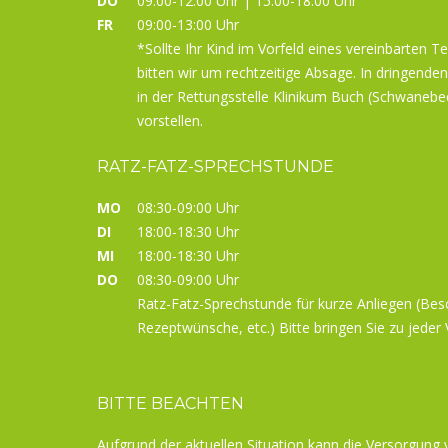
DO
09:00-12:00 Uhr | 15:00-18:00 Uhr
FR
09:00-13:00 Uhr
*Sollte Ihr Kind im Vorfeld eines vereinbarten T
bitten wir um rechtzeitige Absage. In dringenden
in der Rettungsstelle Klinikum Buch (Schwanebe
vorstellen.
RATZ-FATZ-SPRECHSTUNDE
MO
08:30-09:00 Uhr
DI
18:00-18:30 Uhr
MI
18:00-18:30 Uhr
DO
08:30-09:00 Uhr
Ratz-Fatz-Sprechstunde für kurze Anliegen (Be
Rezeptwünsche, etc.) Bitte bringen Sie zu jeder V
BITTE BEACHTEN
Aufgrund der aktuellen Situation kann die Versorgung 