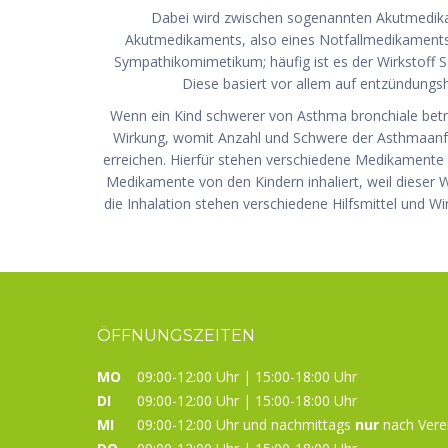
Dabei wird zwischen sogenannten Akutmedikam
Akutmedikaments, also eines Notfallmedikaments. 
Sympathikomimetikum; häufig ist es der Wirkstoff 
Diese basiert vor allem auf entzündungs
Wenn ein Kind schwerer von Asthma bronchiale betr
Wirkung, womit Anzahl und Schwere der Asthmaanfälle
erreichen. Hierfür stehen verschiedene Medikamente 
Medikamente von den Kindern inhaliert, weil dieser W
die Inhalation stehen verschiedene Hilfsmittel und Wi
ÖFFNUNGSZEITEN
MO
09:00-12:00 Uhr | 15:00-18:00 Uhr
DI
09:00-12:00 Uhr | 15:00-18:00 Uhr
MI
09:00-12:00 Uhr und nachmittags
nur
nach Vere