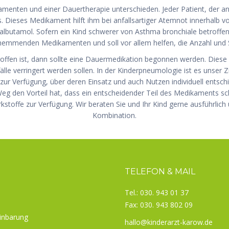
enten und einer Dauertherapie unterschieden. Jeder Patient, der an 
Dieses Medikament hilft ihm bei anfallsartiger Atemnot innerhalb vo
Salbutamol. Sofern ein Kind schwerer von Asthma bronchiale betroffen
hemmenden Medikamenten und soll vor allem helfen, die Anzahl und 
offen ist, dann sollte eine Dauermedikation begonnen werden. Dies
 verringert werden sollen. In der Kinderpneumologie ist es unser Zie
zur Verfügung, über deren Einsatz und auch Nutzen individuell entsc
eg den Vorteil hat, dass ein entscheidender Teil des Medikaments sch
rkstoffe zur Verfügung. Wir beraten Sie und Ihr Kind gerne ausführlic
Kombination.
TELEFON & MAIL
Tel.: 030. 943 01 37
Fax: 030. 943 802 09
inbarung
hallo@kinderarzt-karow.de