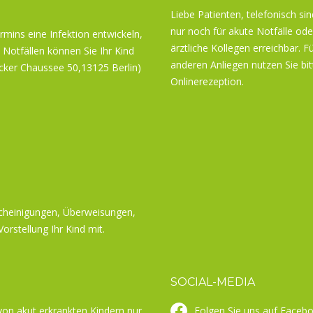
Liebe Patienten, telefonisch sin
nur noch für akute Notfälle ode
ermins eine Infektion entwickeln,
ärztliche Kollegen erreichbar. Fü
 Notfällen können Sie Ihr Kind
anderen Anliegen nutzen Sie bit
cker Chaussee 50,13125 Berlin)
Onlinerezeption.
scheinigungen, Überweisungen,
orstellung Ihr Kind mit.
SOCIAL-MEDIA
von akut erkrankten Kindern nur
Folgen Sie uns auf Faceb