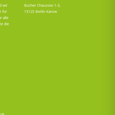
d wir
Bucher Chaussee 1-3,
r für
13125 Berlin-Karow
r alle
te die
ook